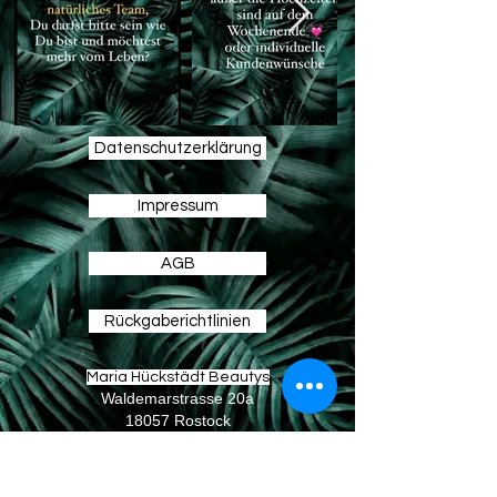
Datenschutzerklärung
Impressum
AGB
Rückgaberichtlinien
Maria Hückstädt Beautys
Waldemarstrasse 20a
18057 Rostock
maria.hueckstaedt.beautys@gmail.com
Tel:
0381-496 5004
Handy:
01743913090