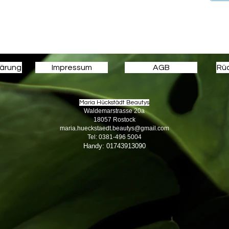
lärung
Impressum
AGB
Rüc
Maria Hückstädt Beautys
Waldemarstrasse 20a
18057 Rostock
maria.hueckstaedt.beautys@gmail.com
Tel: 0381-496 5004
Handy: 01743913090