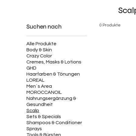
Scal
Suchen nach
0 Produkte
Alle Produkte
Body & Skin
Crazy Color
Cremes, Masks & Lotions
GHD
Haarfarben & Tönungen
LOREAL
Men´s Area
MOROCCANOIL
Nahrungsergänzung &
Gesundheit
Scalp
Sets & Specials
Shampoos & Conditioner
Sprays
Tools & Bürsten